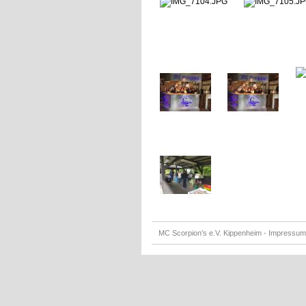
MC Scorpion's e.V. Kippenheim -
Impressum